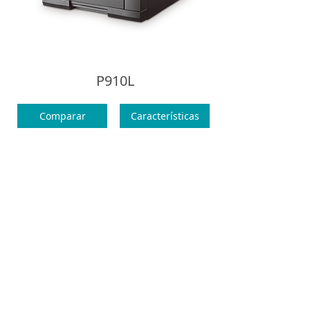
P910L
Comparar
Características