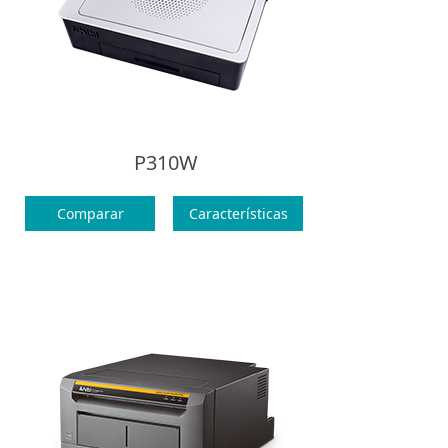
P310W
Comparar
Características