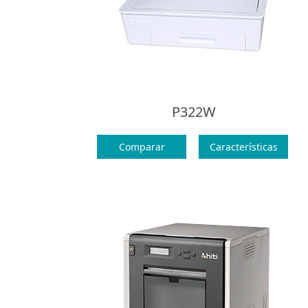
P322W
Comparar
Características