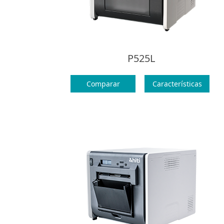
P525L
Comparar
Características