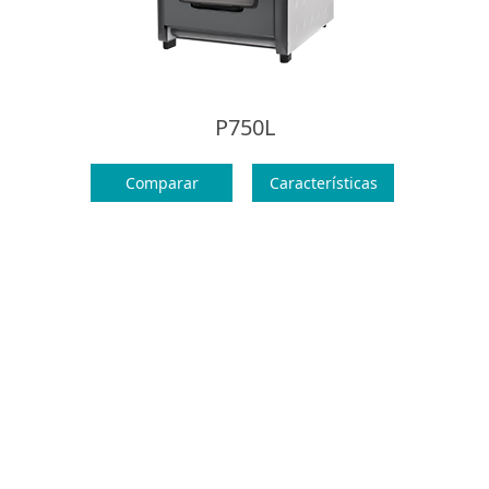
P750L
Comparar
Características