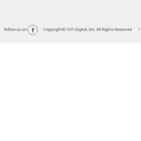
f
follow us on
Copyright© HiTi Digital, Inc. All Righ