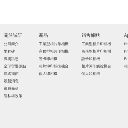
關於誠研
產品
銷售據點
A
公司簡介
工業型相片印相機
工業型相片印相機
Pr
里程碑
商務型相片印相機
商務型相片印相機
P
獲獎訊息
證卡印相機
證卡印相機
Pr
全球營運據點
相片沖印觸控機台
相片沖印觸控機台
相
連絡我們
個人印相機
個人印相機
最新消息
會員條款
隱私權政策