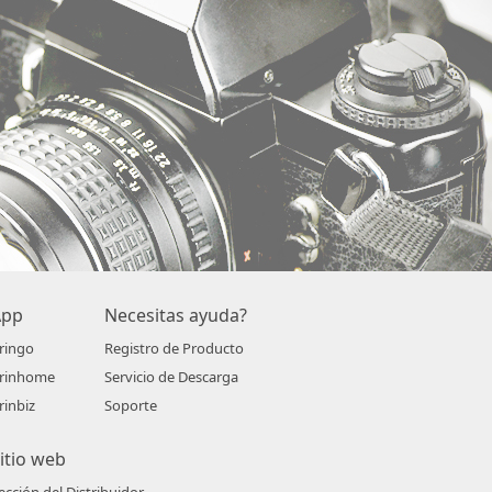
App
Necesitas ayuda?
ringo
Registro de Producto
rinhome
Servicio de Descarga
rinbiz
Soporte
itio web