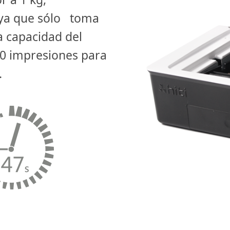
Proceso de dar un título
 ya que sólo toma
a capacidad del
La cinta de casete Capac
 60 impresiones para
.
Manera de imprimir
Dispositivo compatible
Formatos de archivo de 
de aplicaciones