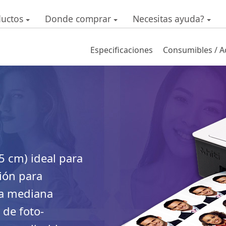
ductos
Donde comprar
Necesitas ayuda?
Especificaciones
Especificaciones
Consumibles / A
Nombre del modelo
Método de impresión
Resolución
Modo de impresión
5 cm) ideal para
ción para
Tamaño impresión
 a mediana
Velocidad de impresión 
de foto-
estándar)