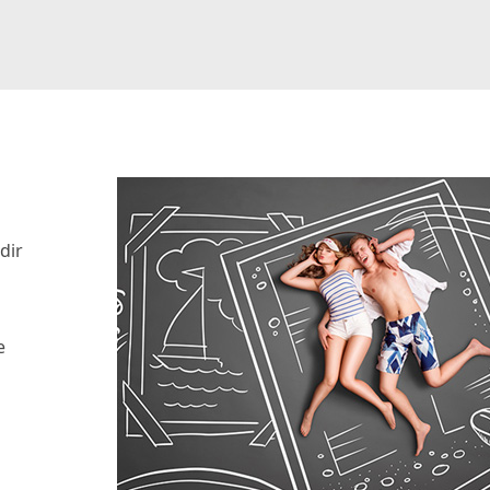
dir
e