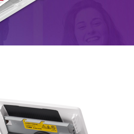
Brillante (pre-determinado), Mate
macOS v.10.6 y superiores 、 Windows 7 y superiores
Aplicación Prinbiz
Micro USB tipo B
Adaptador 19V 65W DC
Menos de 1kg / 2 libras (Consumible excluido)
x
186 (W) x 65 (H) x 138 (D) mm