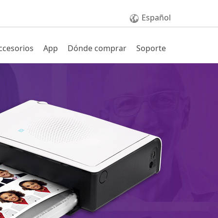
Español
*Las especificaciones están sujetas a cambio 
ccesorios
App
Dónde comprar
Soporte
P310W
Sublimación térmica
300 dpi tono continuo
Modo estándar 、 HOD
4x6" (100x152 mm)
(Modo
4x6": 47 seg (HOD off) / 58 seg (HOD on)