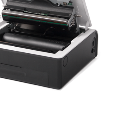
FCC 、 CE 、 CCC 、 NCC 、 BSMI
idad
4 x 6 ": 60 copias / cassette
WiFi 、 tarjeta de memoria 、 conexión a PC
iOS 、 Android
soporte
JPEG de línea de base