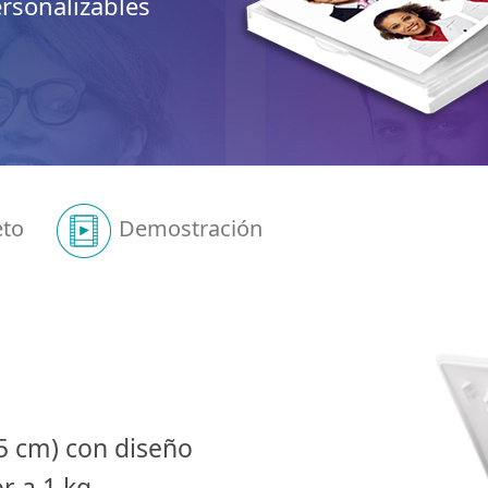
ersonalizables
Opciones de acabado
Sistema operativo
Soporte de aplicaciones
eto
Demostración
interfaz USB
Fuente de alimentación
Peso
Dimensión (ancho x alto 
5 cm) con diseño
profundidad)
 a 1 kg,