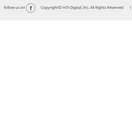
f
follow us on
Copyright© HiTi Digital, Inc. All Righ