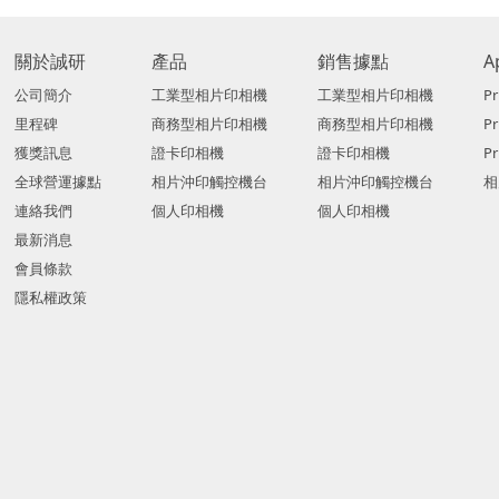
關於誠研
產品
銷售據點
A
公司簡介
工業型相片印相機
工業型相片印相機
Pr
里程碑
商務型相片印相機
商務型相片印相機
P
獲獎訊息
證卡印相機
證卡印相機
Pr
全球營運據點
相片沖印觸控機台
相片沖印觸控機台
相
連絡我們
個人印相機
個人印相機
最新消息
會員條款
隱私權政策