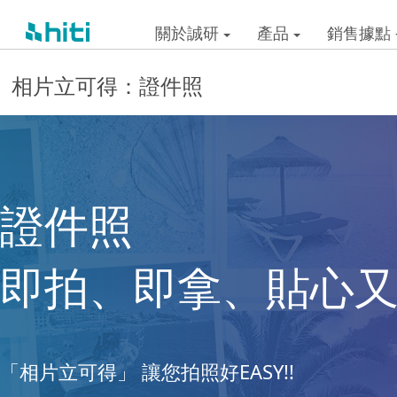
關於誠研
產品
銷售據點
相片立可得：證件照
證件照
即拍、即拿、貼心
「相片立可得」 讓您拍照好EASY!!