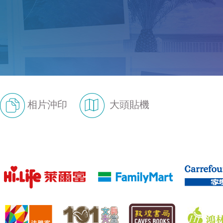
相片沖印
大頭貼機