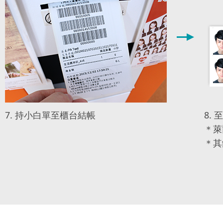
7. 持小白單至櫃台結帳
8.
＊萊
＊其