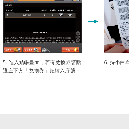
5. 進入結帳畫面，若有兌換券請點
6. 持小
選左下方「兌換券」鈕輸入序號