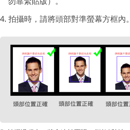
勿靠緊貼版）。
4. 拍攝時，請將頭部對準螢幕方框內