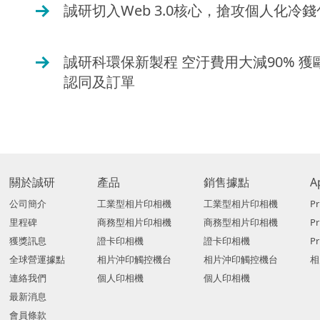
誠研切入Web 3.0核心，搶攻個人化冷錢
O
誠研科環保新製程 空汙費用大減90% 獲
O
認同及訂單
關於誠研
產品
銷售據點
A
公司簡介
工業型相片印相機
工業型相片印相機
Pr
里程碑
商務型相片印相機
商務型相片印相機
P
獲獎訊息
證卡印相機
證卡印相機
Pr
全球營運據點
相片沖印觸控機台
相片沖印觸控機台
相
連絡我們
個人印相機
個人印相機
最新消息
會員條款