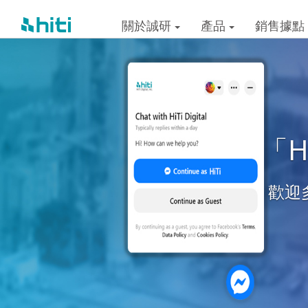
關於誠研
產品
銷售據點
「Hi
歡迎多