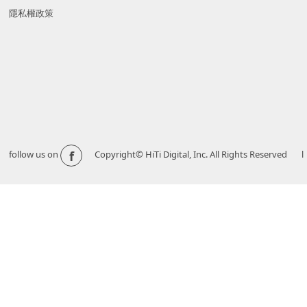
隱私權政策
f
follow us on
Copyright© HiTi Digital, Inc. All Righ