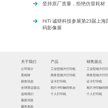
坚持原厂质量，拒绝仿冒耗材
O
HiTi 诚研科技参展第23届上
O
码影像展
关于我们
产品
销售据点
公司简介
工业型相片打印机
工业型相片打
里程碑
商务型相片打印机
商务型相片打
获奖讯息
证卡打印机
证卡打印机
全球营运据点
相片冲印触控机台
相片冲印触控
连络我们
个人打印机
个人打印机
最新消息
服务条款