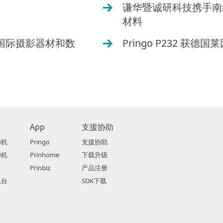
谦华暨诚研科技携手南
O
材料
海国际摄影器材和数
Pringo P232 获德
O
App
支援协助
印机
Pringo
支援协助
印机
Prinhome
下载升级
Prinbiz
产品注册
机台
SDK下载