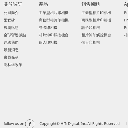
關於誠研
產品
銷售據點
A
公司簡介
工業型相片印相機
工業型相片印相機
Pr
里程碑
商務型相片印相機
商務型相片印相機
P
獲獎訊息
證卡印相機
證卡印相機
Pr
全球營運據點
相片沖印觸控機台
相片沖印觸控機台
相
連絡我們
個人印相機
個人印相機
最新消息
會員條款
隱私權政策
f
follow us on
Copyright© HiTi Digital, Inc. All Righ