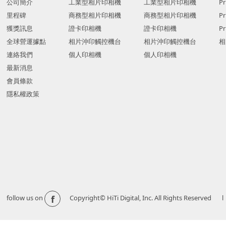
公司簡介
工業型相片印相機
工業型相片印相機
Pr
里程碑
商務型相片印相機
商務型相片印相機
P
獲獎訊息
證卡印相機
證卡印相機
Pr
全球營運據點
相片沖印觸控機台
相片沖印觸控機台
相
連絡我們
個人印相機
個人印相機
最新消息
會員條款
隱私權政策
f
follow us on
Copyright© HiTi Digital, Inc. All Righ