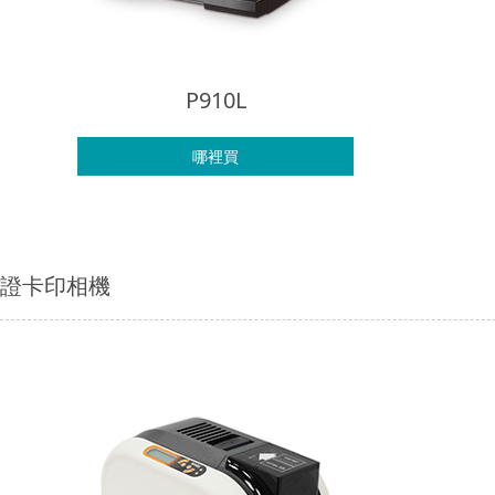
P910L
哪裡買
證卡印相機