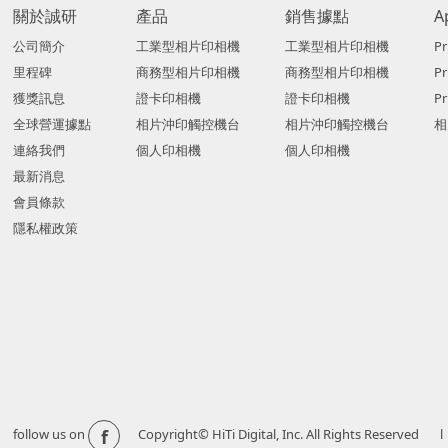
關於誠研
產品
銷售據點
A
公司簡介
工業型相片印相機
工業型相片印相機
Pr
里程碑
商務型相片印相機
商務型相片印相機
P
獲獎訊息
證卡印相機
證卡印相機
Pr
全球營運據點
相片沖印觸控機台
相片沖印觸控機台
相
連絡我們
個人印相機
個人印相機
最新消息
會員條款
隱私權政策
f
follow us on
Copyright© HiTi Digital, Inc. All Righ