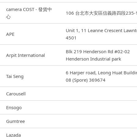
camera COST - 發貨中
106 台北市大安區信義路四段235-
心
Unit 1, 11 Leanne Crescent Lawn
APE
4501
Blk 219 Henderson Rd #02-02
Arpit International
Henderson Industrial park
6 Harper road, Leong Huat Build
Tai Seng
08 (Spore) 369674
Carousell
Ensogo
Gumtree
Lazada