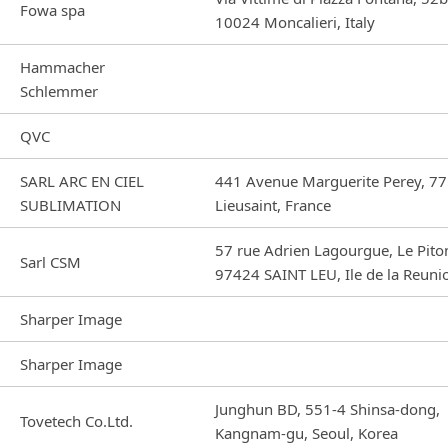
Fowa spa
10024 Moncalieri, Italy
Hammacher
Schlemmer
QVC
SARL ARC EN CIEL
441 Avenue Marguerite Perey, 7
SUBLIMATION
Lieusaint, France
57 rue Adrien Lagourgue, Le Piton
Sarl CSM
97424 SAINT LEU, Ile de la Reuni
Sharper Image
Sharper Image
Junghun BD, 551-4 Shinsa-dong,
Tovetech Co.Ltd.
Kangnam-gu, Seoul, Korea