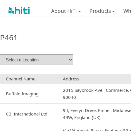
About HiTi
Products
Wh
P461
Channel Name
Address
2015 Saybrook Ave., Commerce,
Buffalo Imaging
90040
94, Evelyn Drive, Pinner, Middle
CBJ International Ltd
4RW, England (UK)
Via Vittime di Piazza Fontana, 52b