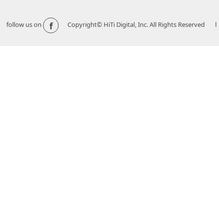
f
follow us on
Copyright© HiTi Digital, Inc. All Rights Reserved l 