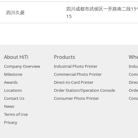
四川成都市武侯区一开路南二段15号 
四川久菱
15
About HiTi
Products
Whe
Company Overview
Industrial Photo Printer
Indus
Milestone
Commercial Photo Printer
Comm
Awards
Direct-to-Card Printer
Direc
Locations
Order Station/Operation Console
Orde
Contact Us
Consumer Photo Printer
Cons
News
Terms of Use
Privacy