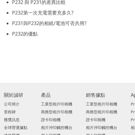
P232 與 P231的差異比較
P232第一次充電需要充多久?
P231與P232的相紙/電池可否共用?
P232的優點
關於誠研
產品
銷售據點
A
公司簡介
工業型相片印相機
工業型相片印相機
Pr
里程碑
商務型相片印相機
商務型相片印相機
P
獲獎訊息
證卡印相機
證卡印相機
Pr
全球營運據點
相片沖印觸控機台
相片沖印觸控機台
相