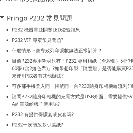
Pringo P232 常見問題
P232 機器電源開關LED燈號訊息
P232 VIP 專案常見問題?
什麼情形下會導致列印張數無法正常計算？
目前P232專用耗材只有「P232 專用相紙（全彩銀）列印
60張 (含2捲色帶)」?如果想印製「隨意貼」是否能購買P23
來使用?或者有其他辦法?
可多部手機登入同一帳號同一台P232隨身印相機輪流列印
請問P232隨身印相機的充電方式是USB介面，需要提供5V 
A的電源給機子使用呢?
P232 有提供保護套或皮套嗎?
P232一次能放多少張紙?