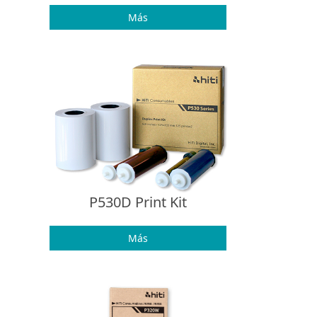
Más
P530D Print Kit
Más