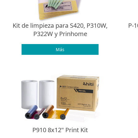
Kit de limpieza para S420, P310W,
P-1
P322W y Prinhome
Más
P910 8x12" Print Kit